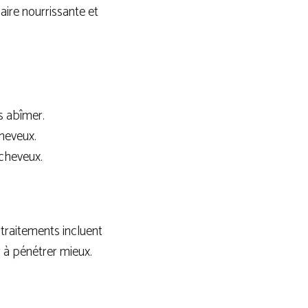
aire nourrissante et
s abîmer.
heveux.
 cheveux.
 traitements incluent
r à pénétrer mieux.