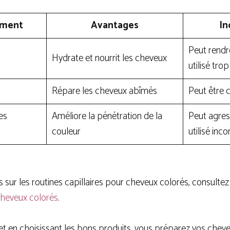
ement
Avantages
In
Peut rendr
Hydrate et nourrit les cheveux
utilisé tr
Répare les cheveux abîmés
Peut être 
es
Améliore la pénétration de la
Peut agres
couleur
utilisé inc
s sur les routines capillaires pour cheveux colorés, consulte
 cheveux colorés
.
 et en choisissant les bons produits, vous préparez vos chev