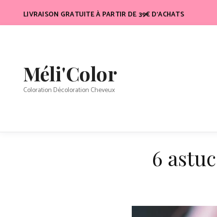
Aller
LIVRAISON GRATUITE À PARTIR DE 39€ D’ACHATS
au
contenu
Méli'Color
Coloration Décoloration Cheveux
6 astuc