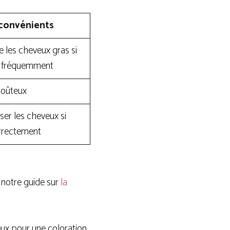
convénients
e les cheveux gras si
op fréquemment
coûteux
ser les cheveux si
orrectement
z notre guide sur
la
eux pour une coloration