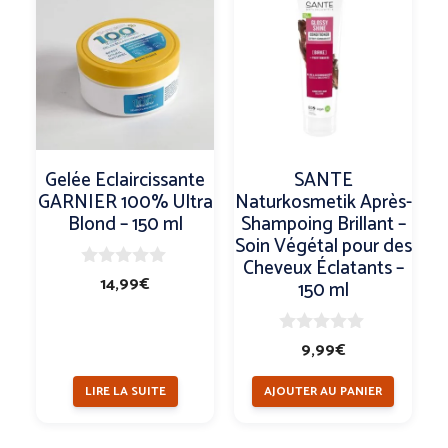
Gelée Eclaircissante
SANTE
GARNIER 100% Ultra
Naturkosmetik Après-
Blond – 150 ml
Shampoing Brillant –
Soin Végétal pour des
Cheveux Éclatants –
0
14,99
€
150 ml
s
u
r
5
0
9,99
€
s
u
LIRE LA SUITE
AJOUTER AU PANIER
r
5