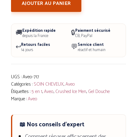
de
AJOUTER AU PANIER
Aveo
Gel
Douche
Expédition rapide
Paiement sécurisé
🚚
🔒
5
depuis la France
CB, PayPal
Retours faciles
Service client
↩️
en
💬
14 jours
réactif et humain
1
Crushed
Ice
UGS :
Aveo-717
Men
Catégories :
SOIN CHEVEUX
,
Aveo
-
Étiquettes :
5 en 1
,
Aveo
,
Crushed Ice Men
,
Gel Douche
Marque :
Aveo
Fraîcheur
et
vitalité
📖 Nos conseils d'expert
tout-
Comment réparer efficacement des