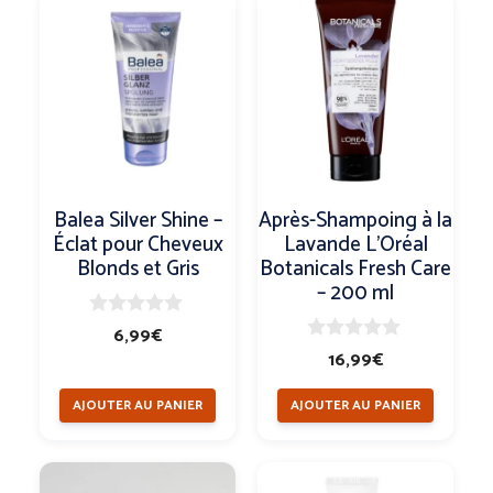
Balea Silver Shine –
Après-Shampoing à la
Éclat pour Cheveux
Lavande L’Oréal
Blonds et Gris
Botanicals Fresh Care
– 200 ml
0
6,99
€
s
0
16,99
€
u
s
r
u
5
AJOUTER AU PANIER
AJOUTER AU PANIER
r
5