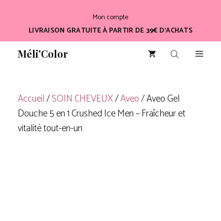
Aller
Mon compte
au
LIVRAISON GRATUITE À PARTIR DE 39€ D’ACHATS
contenu
Méli'Color
Men
Accueil
/
SOIN CHEVEUX
/
Aveo
/ Aveo Gel
Douche 5 en 1 Crushed Ice Men – Fraîcheur et
vitalité tout-en-un