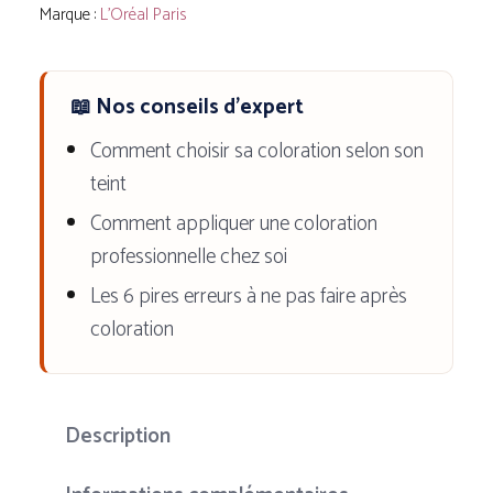
-
Marque :
L'Oréal Paris
Couleur
intense
📖 Nos conseils d'expert
et
couvrance
Comment choisir sa coloration selon son
parfaite
teint
Comment appliquer une coloration
professionnelle chez soi
Les 6 pires erreurs à ne pas faire après
coloration
Description