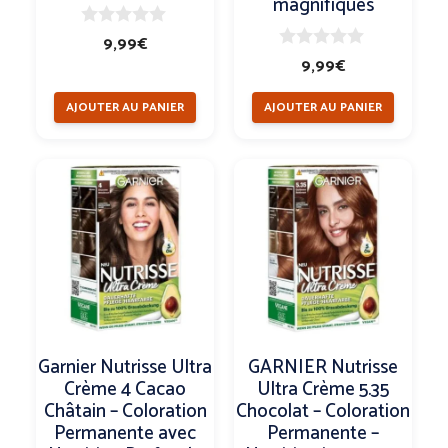
magnifiques
0
9,99
€
s
0
9,99
€
u
s
r
u
5
AJOUTER AU PANIER
AJOUTER AU PANIER
r
5
Garnier Nutrisse Ultra
GARNIER Nutrisse
Crème 4 Cacao
Ultra Crème 5.35
Châtain – Coloration
Chocolat – Coloration
Permanente avec
Permanente –