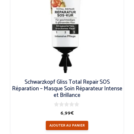
Schwarzkopf Gliss Total Repair SOS
Réparation – Masque Soin Réparateur Intense
et Brillance
0
6,99
€
s
u
AJOUTER AU PANIER
r
5