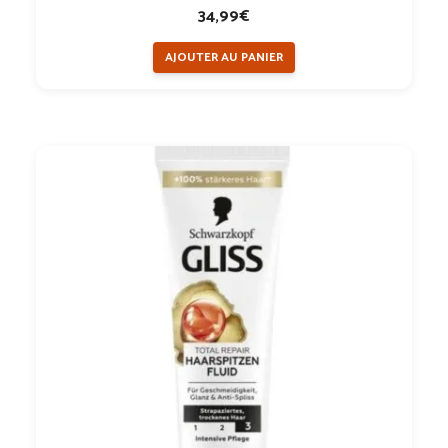
0
34,99
€
s
u
AJOUTER AU PANIER
r
5