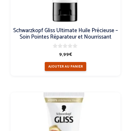
Schwarzkopf Gliss Ultimate Huile Précieuse –
Soin Pointes Réparateur et Nourrissant
0
9,99
€
s
u
AJOUTER AU PANIER
r
5