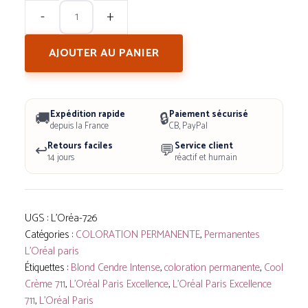
quantité
de
AJOUTER AU PANIER
L'Oréal
Paris
Excellence
Expédition rapide
Paiement sécurisé
🚚
🔒
Cool
depuis la France
CB, PayPal
Retours faciles
Service client
↩️
Crème
💬
14 jours
réactif et humain
711
Blond
Cendre
UGS :
L'Oréa-726
Intense
Catégories :
COLORATION PERMANENTE
,
Permanentes
-
L'Oréal paris
Étiquettes :
Blond Cendre Intense
,
coloration permanente
,
Cool
Coloration
Crème 711
,
L'Oréal Paris Excellence
,
L'Oréal Paris Excellence
Permanente
711
,
L’Oréal Paris