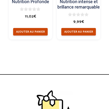
Nutrition Profonde
Nutrition intense et
brillance remarquable
0
11,02
€
s
0
9,99
€
u
s
r
u
5
AJOUTER AU PANIER
AJOUTER AU PANIER
r
5