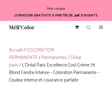
Aller
Mon compte
au
LIVRAISON GRATUITE À PARTIR DE 39€ D’ACHATS
contenu
Méli'Color
Men
Accueil
/
COLORATION
PERMANENTE
/
Permanentes L'Oréal
paris
/ L’Oréal Paris Excellence Cool Crème 711
Blond Cendre Intense – Coloration Permanente –
Couleur intense et couvrance parfaite