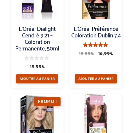
L’Oréal Dialight
L’Oréal Préférence
Cendré 9.21 –
Coloration Dublin 7.4
Coloration
Permanente, 50ml
Le
Le
5.00
19,99
€
16,99
€
sur 5
prix
prix
0
19,99
€
initial
actuel
s
u
était :
est :
AJOUTER AU PANIER
AJOUTER AU PANIER
r
19,99€.
16,99€.
5
PROMO !