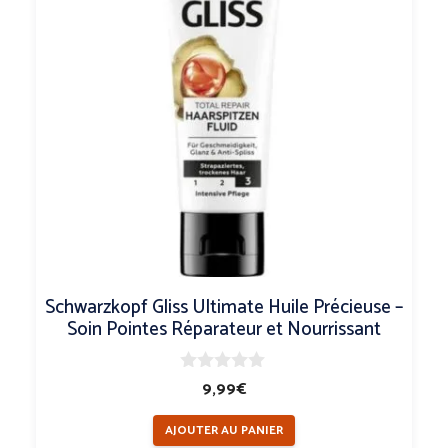
Schwarzkopf Gliss Ultimate Huile Précieuse –
Soin Pointes Réparateur et Nourrissant
0
9,99
€
s
u
AJOUTER AU PANIER
r
5