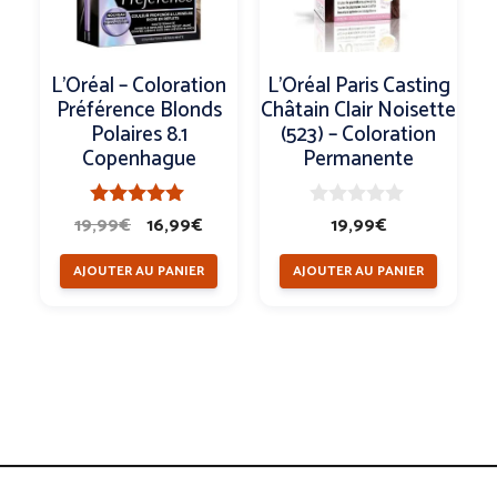
L’Oréal – Coloration
L’Oréal Paris Casting
Préférence Blonds
Châtain Clair Noisette
Polaires 8.1
(523) – Coloration
Copenhague
Permanente
Le
Le
5.00
0
19,99
€
16,99
€
19,99
€
sur 5
s
prix
prix
u
AJOUTER AU PANIER
AJOUTER AU PANIER
r
initial
actuel
5
était :
est :
19,99€.
16,99€.