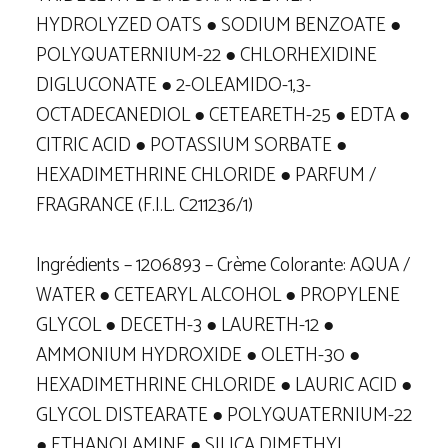
HYDROLYZED OATS ● SODIUM BENZOATE ●
POLYQUATERNIUM-22 ● CHLORHEXIDINE
DIGLUCONATE ● 2-OLEAMIDO-1,3-
OCTADECANEDIOL ● CETEARETH-25 ● EDTA ●
CITRIC ACID ● POTASSIUM SORBATE ●
HEXADIMETHRINE CHLORIDE ● PARFUM /
FRAGRANCE (F.I.L. C211236/1)
Ingrédients – 1206893 – Crème Colorante: AQUA /
WATER ● CETEARYL ALCOHOL ● PROPYLENE
GLYCOL ● DECETH-3 ● LAURETH-12 ●
AMMONIUM HYDROXIDE ● OLETH-30 ●
HEXADIMETHRINE CHLORIDE ● LAURIC ACID ●
GLYCOL DISTEARATE ● POLYQUATERNIUM-22
● ETHANOLAMINE ● SILICA DIMETHYL