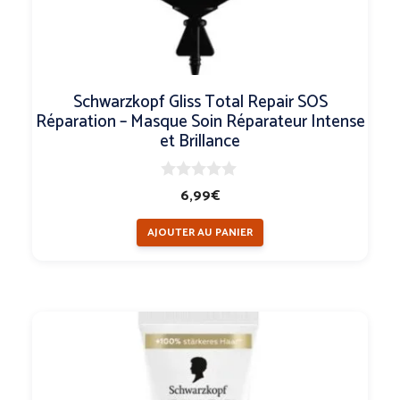
Schwarzkopf Gliss Total Repair SOS
Réparation – Masque Soin Réparateur Intense
et Brillance
0
6,99
€
s
u
AJOUTER AU PANIER
r
5