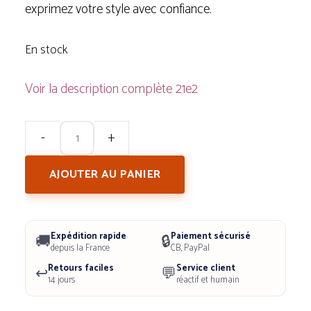
exprimez votre style avec confiance.
En stock
Voir la description complète
quantité
de
AJOUTER AU PANIER
L'Oréal
Paris
Excellence
Expédition rapide
Paiement sécurisé
🚚
🔒
Crème-
depuis la France
CB, PayPal
Retours faciles
Service client
↩️
Châtain
💬
14 jours
réactif et humain
Clair