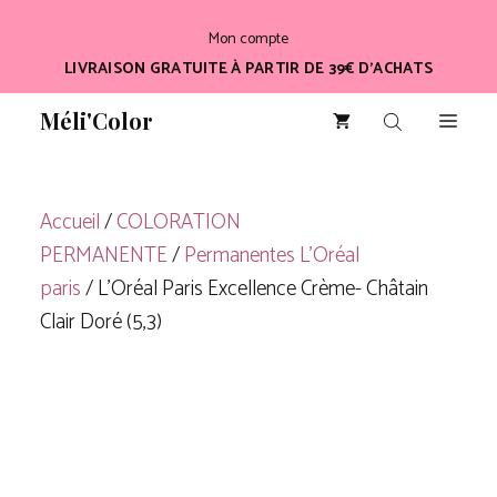
Aller
Mon compte
au
LIVRAISON GRATUITE À PARTIR DE 39€ D’ACHATS
contenu
Méli'Color
Men
Accueil
/
COLORATION
PERMANENTE
/
Permanentes L'Oréal
paris
/ L’Oréal Paris Excellence Crème- Châtain
Clair Doré (5,3)