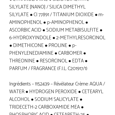
SILYLATE [NANO] / SILICA DIMETHYL
SILYLATE ● CI 77891 / TITANIUM DIOXIDE ● m-
AMINOPHENOL ● p-AMINOPHENOL ●
ASCORBIC ACID ● SODIUM METABISULFITE ●
6-HYDROXYINDOLE ● 2-METHYLRESORCINOL
● DIMETHICONE ● PROLINE ● p-
PHENYLENEDIAMINE ● CARBOMER ●
THREONINE ● RESORCINOL ● EDTA ●
PARFUM / FRAGRANCE (F.I.L. C201917/1)
Ingrédients – 1152439 – Révélateur Crème: AQUA /
WATER ● HYDROGEN PEROXIDE ● CETEARYL
ALCOHOL ● SODIUM SALICYLATE ●
TRIDECETH-2 CARBOXAMIDE MEA ●
PHOSPHORIC ACID ● CETEARETH-25 ●