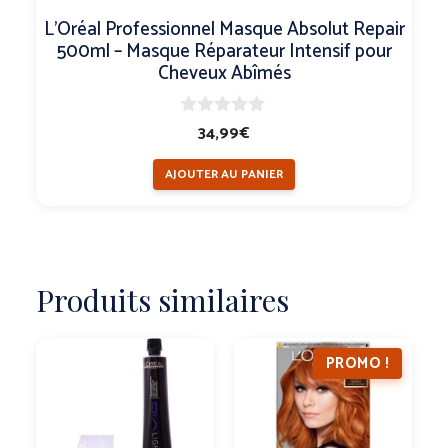
L’Oréal Professionnel Masque Absolut Repair
500ml – Masque Réparateur Intensif pour
Cheveux Abîmés
0
34,99
€
s
u
AJOUTER AU PANIER
r
5
Produits similaires
PROMO !