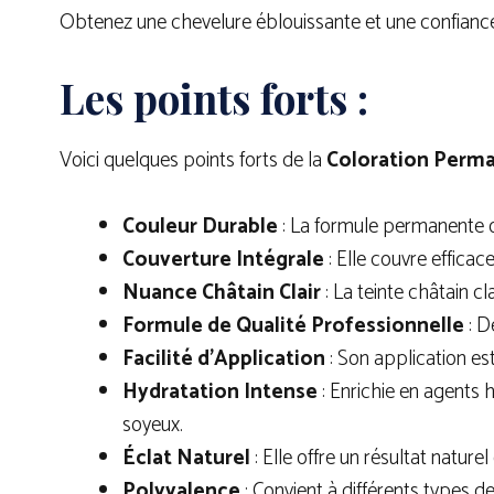
Obtenez une chevelure éblouissante et une confianc
Les points forts :
Voici quelques points forts de la
Coloration Perm
Couleur Durable
: La formule permanente o
Couverture Intégrale
: Elle couvre effica
Nuance Châtain Clair
: La teinte châtain c
Formule de Qualité Professionnelle
: D
Facilité d’Application
: Son application est
Hydratation Intense
: Enrichie en agents 
soyeux.
Éclat Naturel
: Elle offre un résultat natur
Polyvalence
: Convient à différents types 