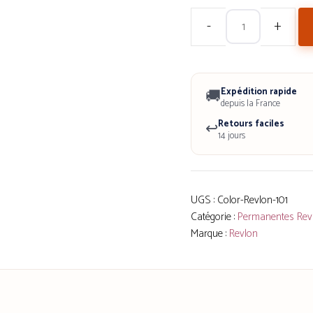
quantité
de
Revlon
Expédition rapide
🚚
ColorStay
depuis la France
Châtain
Retours faciles
↩️
14 jours
Clair
N°6,
Coloration
UGS :
Color-Revlon-101
Permanente,
Catégorie :
Permanentes Rev
Couverture
Marque :
Revlon
Intégrale
des
Cheveux
Blancs