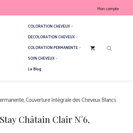
Revlon
Mon compte
ColorStay
Châtain
COLORATION CHEVEUX
Clair
N°6,
DECOLORATION CHEVEUX
Coloration
COLORATION PERMANENTE
Permanente,
SOIN CHEVEUX
Couverture
Intégrale
Le Blog
des
Cheveux
Blancs
 Permanente, Couverture Intégrale des Cheveux Blancs
Stay Châtain Clair N°6,