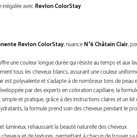
e inégalée avec
Revlon ColorStay
.
anente
Revlon ColorStay
, nuance
N°6 Châtain Clair
, po
ffre une couleur longue durée qui résiste au temps et aux la
cement tous les cheveux blancs, assurant une couleur uniforme
lair est polyvalente et s’adapte à de nombreux tons de peau 
éveloppée par des experts en coloration capillaire, la formule
 simple et pratique, grâce à des instructions claires et un kit
hydratants, la formule prend soin des cheveux pendant le pro
el et lumineux, rehaussant la beauté naturelle des cheveux.
de cheveux et de textures, permettant à chacun de trouver sa 