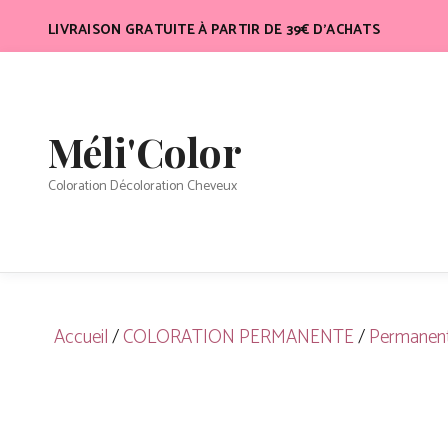
Aller
LIVRAISON GRATUITE À PARTIR DE 39€ D’ACHATS
au
contenu
Méli'Color
Coloration Décoloration Cheveux
Accueil
/
COLORATION PERMANENTE
/
Permanent