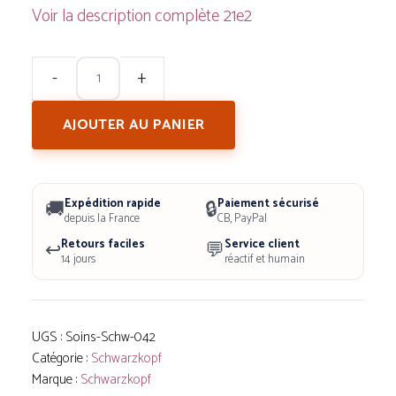
Voir la description complète
quantité
de
AJOUTER AU PANIER
Soin
Réparation
Express
Expédition rapide
Paiement sécurisé
🚚
🔒
7
depuis la France
CB, PayPal
Retours faciles
Service client
↩️
Secondes
💬
14 jours
réactif et humain
-
Color
Perfector
UGS :
Soins-Schw-042
Schwarzkopf
Catégorie :
Schwarzkopf
Gliss
Marque :
Schwarzkopf