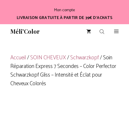
Aller
Mon compte
au
LIVRAISON GRATUITE À PARTIR DE 39€ D’ACHATS
contenu
Méli'Color
Men
Accueil
/
SOIN CHEVEUX
/
Schwarzkopf
/ Soin
Réparation Express 7 Secondes – Color Perfector
Schwarzkopf Gliss – Intensité et Éclat pour
Cheveux Colorés