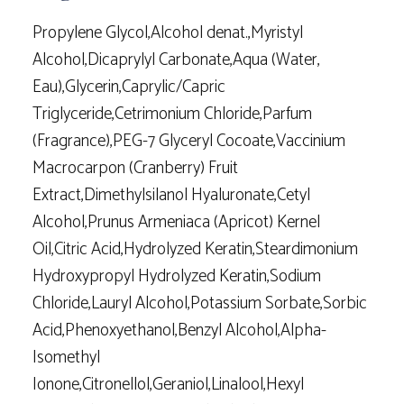
Propylene Glycol,Alcohol denat.,Myristyl
Alcohol,Dicaprylyl Carbonate,Aqua (Water,
Eau),Glycerin,Caprylic/Capric
Triglyceride,Cetrimonium Chloride,Parfum
(Fragrance),PEG-7 Glyceryl Cocoate,Vaccinium
Macrocarpon (Cranberry) Fruit
Extract,Dimethylsilanol Hyaluronate,Cetyl
Alcohol,Prunus Armeniaca (Apricot) Kernel
Oil,Citric Acid,Hydrolyzed Keratin,Steardimonium
Hydroxypropyl Hydrolyzed Keratin,Sodium
Chloride,Lauryl Alcohol,Potassium Sorbate,Sorbic
Acid,Phenoxyethanol,Benzyl Alcohol,Alpha-
Isomethyl
Ionone,Citronellol,Geraniol,Linalool,Hexyl