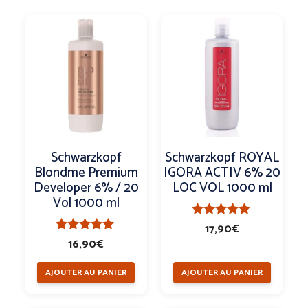
Schwarzkopf
Schwarzkopf ROYAL
Blondme Premium
IGORA ACTIV 6% 20
Developer 6% / 20
LOC VOL 1000 ml
Vol 1000 ml
5.00
17,90
€
sur 5
5.00
16,90
€
sur 5
AJOUTER AU PANIER
AJOUTER AU PANIER