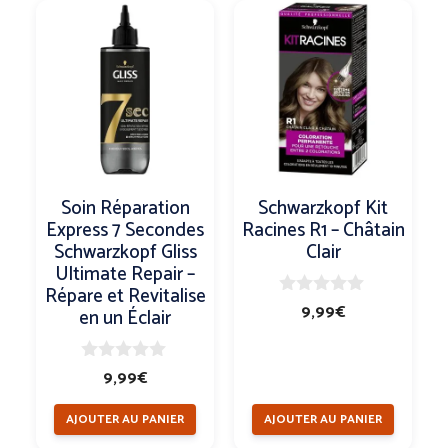
Soin Réparation
Schwarzkopf Kit
Express 7 Secondes
Racines R1 – Châtain
Schwarzkopf Gliss
Clair
Ultimate Repair –
Répare et Revitalise
0
9,99
€
en un Éclair
s
u
r
5
0
9,99
€
s
u
AJOUTER AU PANIER
AJOUTER AU PANIER
r
5