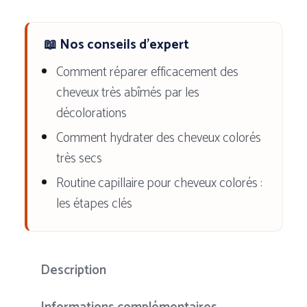
-
Intensité
📖 Nos conseils d'expert
et
Éclat
Comment réparer efficacement des
pour
cheveux très abîmés par les
Cheveux
décolorations
Colorés
Comment hydrater des cheveux colorés
très secs
Routine capillaire pour cheveux colorés :
les étapes clés
Description