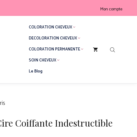
Studio
Mon compte
Line
Cire
COLORATION CHEVEUX
Coiffante
Indestructible
DECOLORATION CHEVEUX
Fixation
COLORATION PERMANENTE
Forte
SOIN CHEVEUX
75
ml
Le Blog
L'Oréal
Paris
ris
ire Coiffante Indestructible