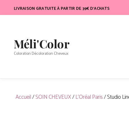
Aller
LIVRAISON GRATUITE À PARTIR DE 39€ D’ACHATS
au
contenu
Méli'Color
Coloration Décoloration Cheveux
Accueil
/
SOIN CHEVEUX
/
L'Oréal Paris
/ Studio Lin