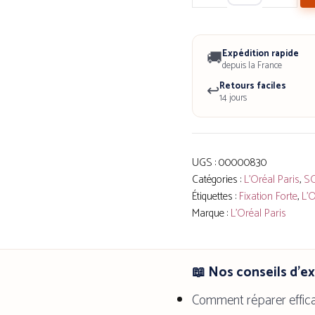
de
Studio
Expédition rapide
🚚
Line
depuis la France
Cire
Retours faciles
↩️
14 jours
Coiffante
Indestructible
Fixation
UGS :
00000830
Forte
Catégories :
L'Oréal Paris
,
S
75
Étiquettes :
Fixation Forte
,
L’O
ml
Marque :
L'Oréal Paris
L'Oréal
Paris
📖 Nos conseils d'e
Comment réparer effic