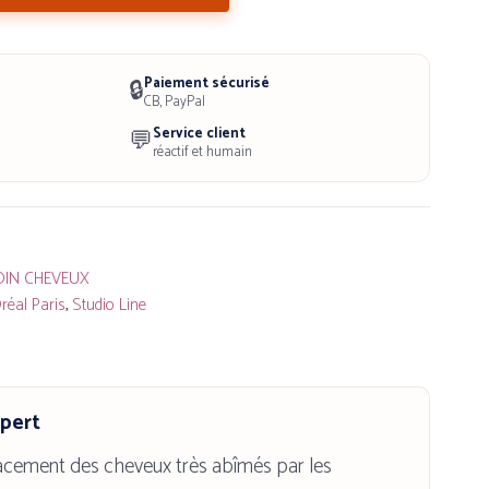
Paiement sécurisé
🔒
CB, PayPal
Service client
💬
réactif et humain
OIN CHEVEUX
réal Paris
,
Studio Line
xpert
acement des cheveux très abîmés par les