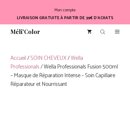
Aller
Mon compte
au
LIVRAISON GRATUITE À PARTIR DE 39€ D’ACHATS
contenu
Méli'Color
Men
Accueil
/
SOIN CHEVEUX
/
Wella
Professionals
/ Wella Professionals Fusion 500ml
– Masque de Réparation Intense – Soin Capillaire
Réparateur et Nourrissant