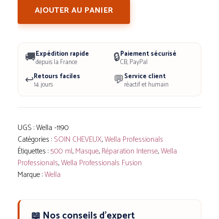
de
AJOUTER AU PANIER
Wella
Professionals
Fusion
Expédition rapide
Paiement sécurisé
🚚
🔒
500ml
depuis la France
CB, PayPal
Retours faciles
Service client
↩️
-
💬
14 jours
réactif et humain
Masque
de
Réparation
UGS :
Wella -1190
Intense
Catégories :
SOIN CHEVEUX
,
Wella Professionals
-
Étiquettes :
500 ml
,
Masque
,
Réparation Intense
,
Wella
Professionals
,
Wella Professionals Fusion
Soin
Marque :
Wella
Capillaire
Réparateur
et
📖 Nos conseils d'expert