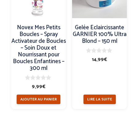
Novex Mes Petits
Gelée Eclaircissante
Boucles – Spray
GARNIER 100% Ultra
Activateur de Boucles
Blond – 150 ml
– Soin Doux et
Nourrissant pour
0
14,99
€
Boucles Enfantines –
s
300 ml
u
r
5
0
9,99
€
s
u
AJOUTER AU PANIER
LIRE LA SUITE
r
5