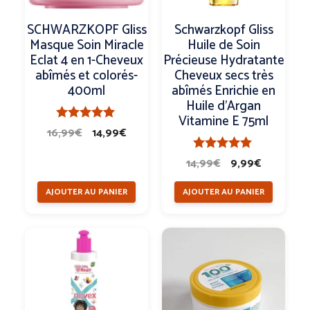
SCHWARZKOPF Gliss
Schwarzkopf Gliss
Masque Soin Miracle
Huile de Soin
Eclat 4 en 1-Cheveux
Précieuse Hydratante
abîmés et colorés-
Cheveux secs très
400ml
abîmés Enrichie en
Huile d’Argan
Vitamine E 75ml
Le
Le
5.00
16,99
€
14,99
€
sur 5
prix
prix
Le
Le
5.00
14,99
€
9,99
€
initial
actuel
sur 5
prix
prix
était :
est :
AJOUTER AU PANIER
AJOUTER AU PANIER
initial
actuel
16,99€.
14,99€.
était :
est :
14,99€.
9,99€.